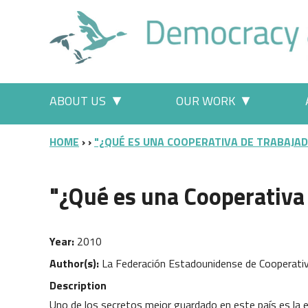
Skip to main content
Main menu
ABOUT US
OUR WORK
More "About Us" pages
More "Our
BREADCRUMB
HOME
"¿QUÉ ES UNA COOPERATIVA DE TRABAJAD
"¿Qué es una Cooperativa 
Year
2010
Author(s)
La Federación Estadounidense de Cooperati
Description
Uno de los secretos mejor guardado en este país es la 