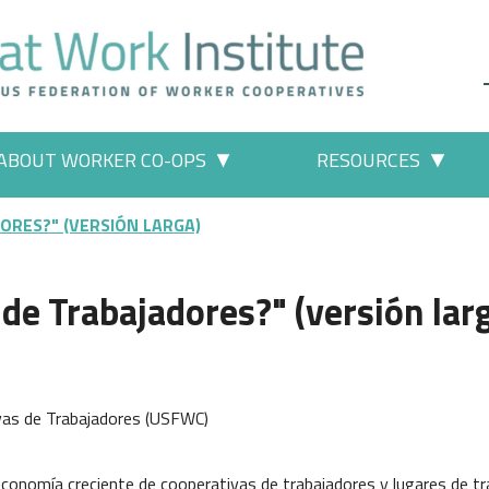
ABOUT WORKER CO-OPS
RESOURCES
 Work" pages
More "About Worker Co-ops" p
More
ORES?" (VERSIÓN LARGA)
de Trabajadores?" (versión lar
vas de Trabajadores (USFWC)
economía creciente de cooperativas de trabajadores y lugares de tr