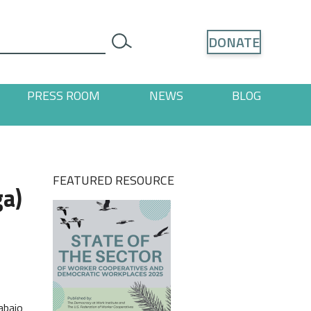
Search
DONATE
search
PRESS ROOM
NEWS
BLOG
ages
 "Resources" pages
FEATURED RESOURCE
ga)
a
bajo